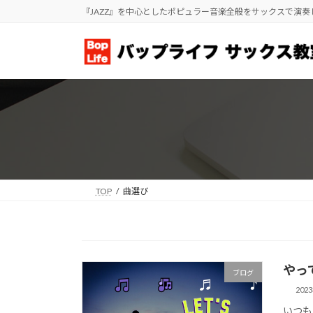
コ
ナ
『JAZZ』を中心としたポピュラー音楽全般をサックスで演
ン
ビ
テ
ゲ
ン
ー
ツ
シ
へ
ョ
ス
ン
キ
に
ッ
移
プ
動
TOP
曲選び
やっ
ブログ
202
いつも