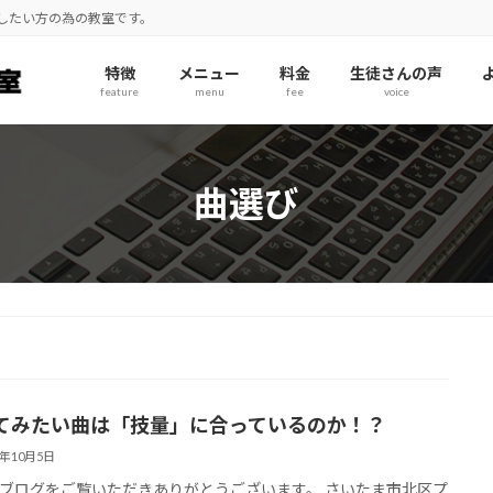
奏したい方の為の教室です。
特徴
メニュー
料金
生徒さんの声
feature
menu
fee
voice
曲選び
てみたい曲は「技量」に合っているのか！？
3年10月5日
ブログをご覧いただきありがとうございます。 さいたま市北区プ