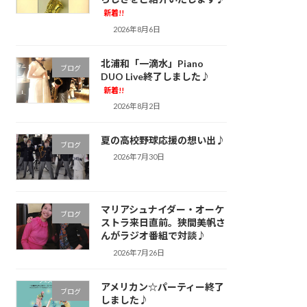
新着!!
2026年8月6日
北浦和「一滴水」Piano
ブログ
DUO Live終了しました♪
新着!!
2026年8月2日
夏の高校野球応援の想い出♪
ブログ
2026年7月30日
マリアシュナイダー・オーケ
ブログ
ストラ来日直前。狭間美帆さ
んがラジオ番組で対談♪
2026年7月26日
アメリカン☆パーティー終了
ブログ
しました♪