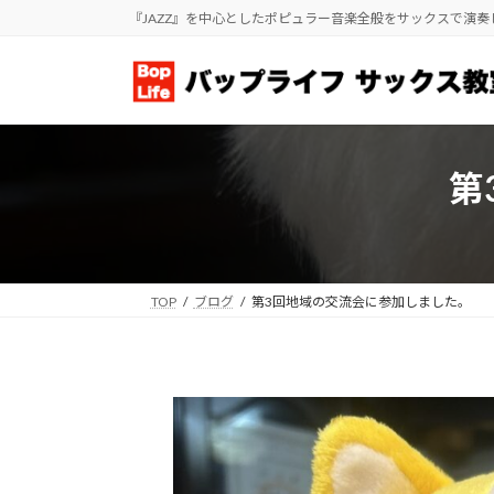
コ
ナ
『JAZZ』を中心としたポピュラー音楽全般をサックスで演
ン
ビ
テ
ゲ
ン
ー
ツ
シ
へ
ョ
ス
ン
第
キ
に
ッ
移
プ
動
TOP
ブログ
第3回地域の交流会に参加しました。