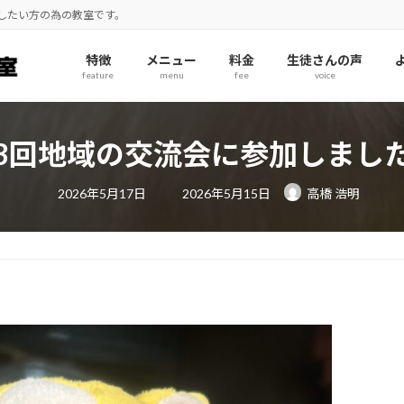
奏したい方の為の教室です。
特徴
メニュー
料金
生徒さんの声
feature
menu
fee
voice
3回地域の交流会に参加しまし
最
2026年5月17日
2026年5月15日
高橋 浩明
終
更
新
日
時
: