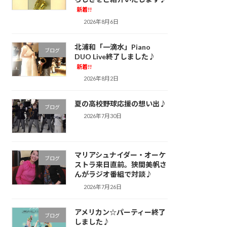
新着!!
2026年8月6日
北浦和「一滴水」Piano
ブログ
DUO Live終了しました♪
新着!!
2026年8月2日
夏の高校野球応援の想い出♪
ブログ
2026年7月30日
マリアシュナイダー・オーケ
ブログ
ストラ来日直前。狭間美帆さ
んがラジオ番組で対談♪
2026年7月26日
アメリカン☆パーティー終了
ブログ
しました♪