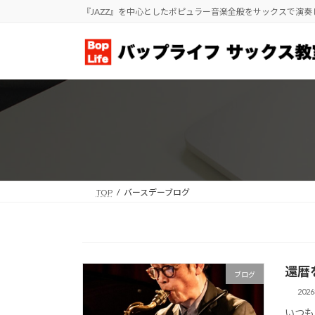
コ
ナ
『JAZZ』を中心としたポピュラー音楽全般をサックスで演
ン
ビ
テ
ゲ
ン
ー
ツ
シ
へ
ョ
ス
ン
キ
に
ッ
移
プ
動
TOP
バースデーブログ
還暦
ブログ
202
いつも