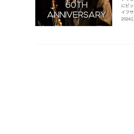
にピッ
イフサ
2026 [