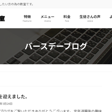
奏したい方の為の教室です。
特徴
メニュー
料金
生徒さんの声
feature
menu
fee
voice
バースデーブログ
を迎えました。
6年5月24日
ブログをご覧いただきありがとうございます。 定年退職後の趣味