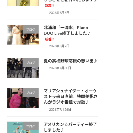
新着!!
2026年8月6日
北浦和「一滴水」Piano
ブログ
DUO Live終了しました♪
新着!!
2026年8月2日
夏の高校野球応援の想い出♪
ブログ
2026年7月30日
マリアシュナイダー・オーケ
ブログ
ストラ来日直前。狭間美帆さ
んがラジオ番組で対談♪
2026年7月26日
アメリカン☆パーティー終了
ブログ
しました♪