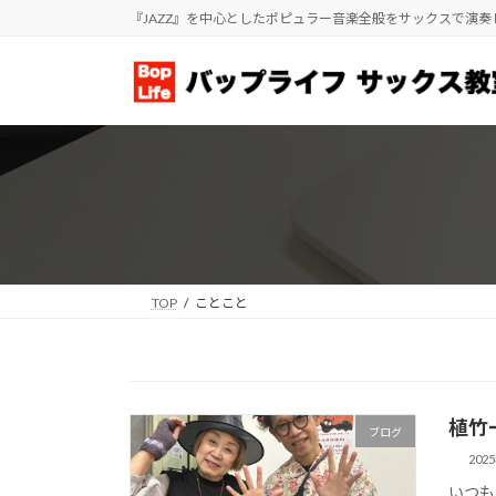
コ
ナ
『JAZZ』を中心としたポピュラー音楽全般をサックスで演
ン
ビ
テ
ゲ
ン
ー
ツ
シ
へ
ョ
ス
ン
キ
に
ッ
移
プ
動
TOP
ことこと
植竹
ブログ
202
いつも