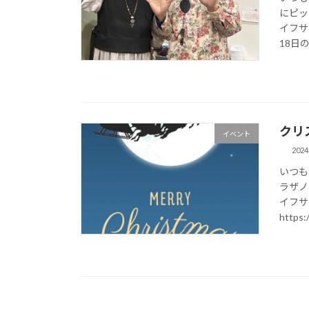
にピッ
イフサ
18日の 
クリ
イベント
202
いつも
ラザノ
イフサ
https:/