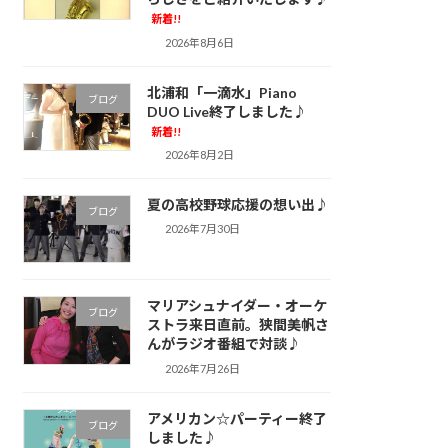
新着!!
2026年8月6日
北浦和「一滴水」Piano
ブログ
DUO Live終了しました♪
新着!!
2026年8月2日
夏の高校野球応援の想い出♪
ブログ
2026年7月30日
マリアシュナイダー・オーケ
ブログ
ストラ来日直前。狭間美帆さ
んがラジオ番組で対談♪
2026年7月26日
アメリカン☆パーティー終了
ブログ
しました♪