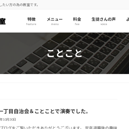
奏したい方の為の教室です。
特徴
メニュー
料金
生徒さんの声
feature
menu
fee
voice
ことこと
一丁目自治会＆ことことで演奏でした。
5年10月30日
ブログをご覧いただきありがとうございます。 定年退職後の趣味