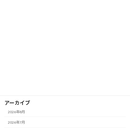
伴奏（コード進行）を聴きながら「現在
ブログ
地」を感じるには！？
2026年7月5日
カテゴリー
お知らせ
イベント
ブログ
アーカイブ
2026年8月
2026年7月