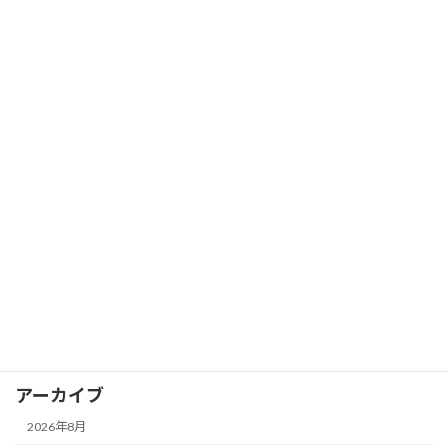
2026年7月12日
映画「カウント・ベイシー」＠恵比寿ガ
ブログ
ーデンシネマ
2026年7月9日
カテゴリー
お知らせ
イベント
ブログ
アーカイブ
2026年8月