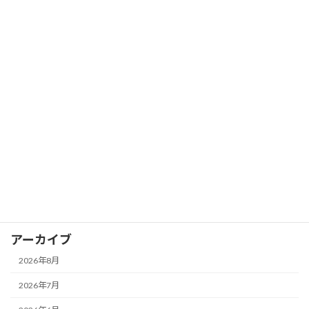
伴奏（コード進行）を聴きながら「現在
ブログ
地」を感じるには！？
2026年7月5日
カテゴリー
お知らせ
イベント
ブログ
アーカイブ
2026年8月
2026年7月