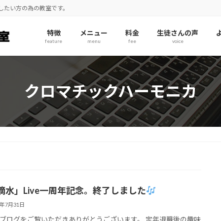
奏したい方の為の教室です。
特徴
メニュー
料金
生徒さんの声
feature
menu
fee
voice
クロマチックハーモニカ
滴水」Live一周年記念。終了しました
5年7月31日
ブログをご覧いただきありがとうございます。 定年退職後の趣味