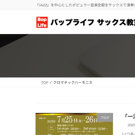
コ
ナ
『JAZZ』を中心としたポピュラー音楽全般をサックスで演
ン
ビ
テ
ゲ
ン
ー
ツ
シ
へ
ョ
ス
ン
キ
に
ッ
移
プ
動
TOP
クロマチックハーモニカ
「一
ブログ
202
いつも