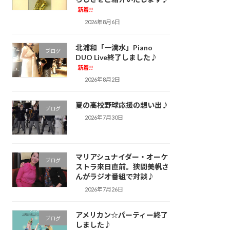
新着!!
2026年8月6日
北浦和「一滴水」Piano
ブログ
DUO Live終了しました♪
新着!!
2026年8月2日
夏の高校野球応援の想い出♪
ブログ
2026年7月30日
マリアシュナイダー・オーケ
ブログ
ストラ来日直前。狭間美帆さ
んがラジオ番組で対談♪
2026年7月26日
アメリカン☆パーティー終了
ブログ
しました♪