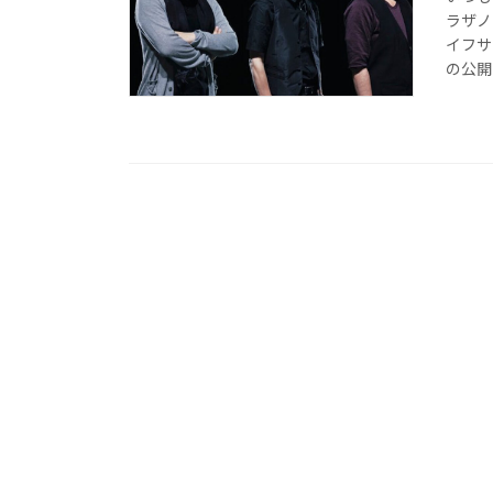
ラザノ
イフサ
の公開