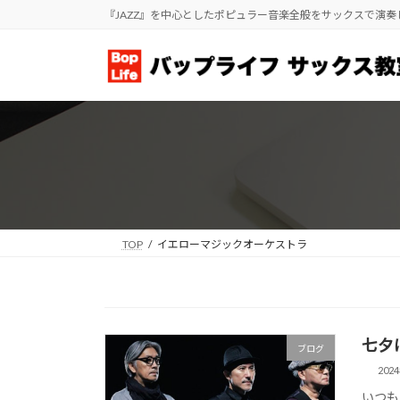
コ
ナ
『JAZZ』を中心としたポピュラー音楽全般をサックスで演
ン
ビ
テ
ゲ
ン
ー
ツ
シ
へ
ョ
ス
ン
キ
に
ッ
移
プ
動
TOP
イエローマジックオーケストラ
七夕
ブログ
202
いつも