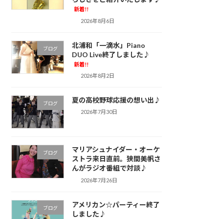
新着!!
2026年8月6日
北浦和「一滴水」Piano
ブログ
DUO Live終了しました♪
新着!!
2026年8月2日
夏の高校野球応援の想い出♪
ブログ
2026年7月30日
マリアシュナイダー・オーケ
ブログ
ストラ来日直前。狭間美帆さ
んがラジオ番組で対談♪
2026年7月26日
アメリカン☆パーティー終了
ブログ
しました♪