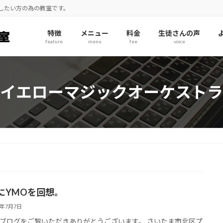
奏したい方の為の教室です。
特徴
メニュー
料金
生徒さんの声
feature
menu
fee
voice
イエローマジックオーケストラ
にYMOを回想。
4年7月7日
ブログをご覧いただきありがとうございます。 さいたま市北区プ